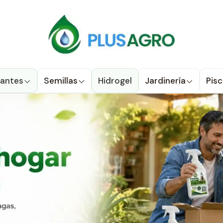
u compra donde estés! Despacho a todo Chile
Ver condiciones de
gel, control de plagas, fertilizantes, jardinería y agric
izantes
Semillas
Hidrogel
Jardinería
Pisc