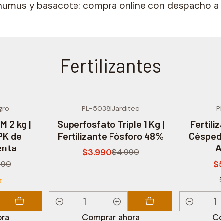
 humus y basacote: compra online con despacho a 
Fertilizantes
gro
PL-5038
|
Jarditec
P
-20% OFF
-14% OF
 2 kg |
Superfosfato Triple 1 Kg |
Fertili
PK de
Fertilizante Fósforo 48%
Césped 
enta
A
$3.990
$4.990
$
590
Cantidad
Cantidad
ora
Comprar ahora
Co