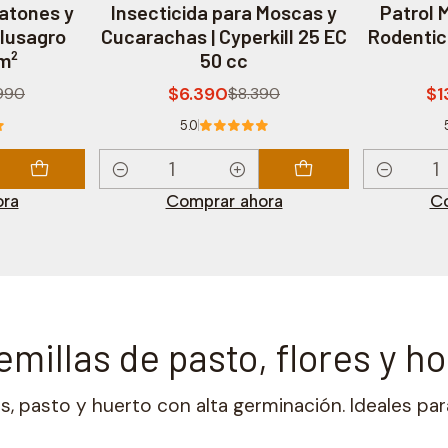
atones y
Insecticida para Moscas y
Patrol M
Plusagro
Cucarachas | Cyperkill 25 EC
Rodentic
m²
50 cc
$6.390
$1
990
$8.390
5.0
Cantidad
Cantidad
ora
Comprar ahora
Co
millas de pasto, flores y ho
as, pasto y huerto con alta germinación. Ideales par