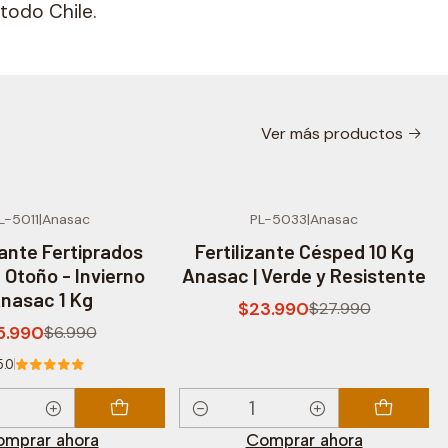
todo Chile.
Ver más productos
L-5011
|
Anasac
PL-5033
|
Anasac
F
-14% OFF
zante Fertiprados
Fertilizante Césped 10 Kg
Otoño - Invierno
Anasac | Verde y Resistente
nasac 1 Kg
$23.990
$27.990
5.990
$6.990
5.0
Cantidad
mprar ahora
Comprar ahora