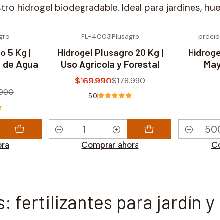
o hidrogel biodegradable. Ideal para jardines, huer
gro
PL-4003
|
Plusagro
precio
-5% OFF
o 5 Kg |
Hidrogel Plusagro 20 Kg |
Hidroge
 de Agua
Uso Agrícola y Forestal
May
$169.990
$178.990
.990
5.0
Cantidad
Cantidad
ora
Comprar ahora
Co
: fertilizantes para jardín y