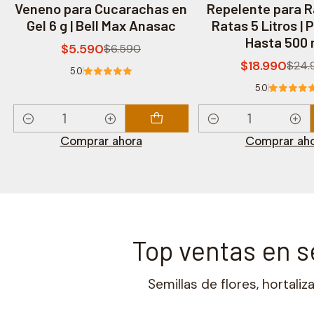
Veneno para Cucarachas en
Repelente para R
Gel 6 g | Bell Max Anasac
Ratas 5 Litros | 
Hasta 500 
$5.590
$6.590
$18.990
$24.
5.0
5.0
Cantidad
Cantidad
Comprar ahora
Comprar ah
Top ventas en se
Semillas de flores, hortaliz