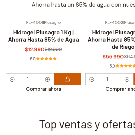
Ahorra hasta un 85% de agua con nuestr
PL-4001
|
Plusagro
PL-4002
|
Plusa
-32% OFF
-14% OFF
Hidrogel Plusagro 1 Kg |
Hidrogel Plusagr
Ahorra Hasta 85% de Agua
Ahorra Hasta 85%
de Riego
$12.990
$18.990
$55.990
$64
5.0
5.0
Cantidad
Cantidad
Comprar ahora
Comprar ah
Top ventas y ofertas