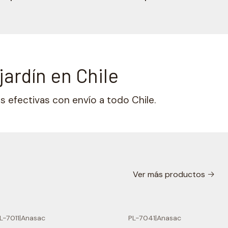
jardín en Chile
 efectivas con envío a todo Chile.
Ver más productos
L-7011
|
Anasac
PL-7041
|
Anasac
F
-24% OFF