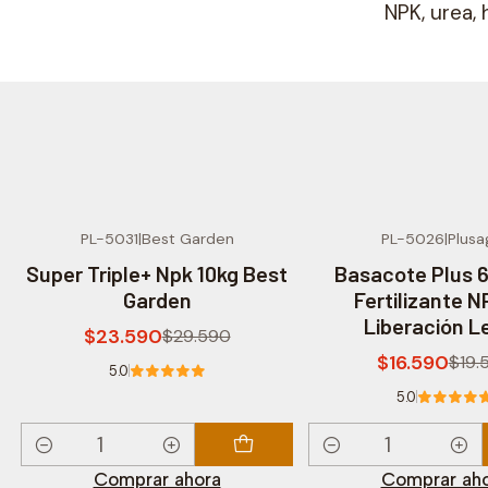
NPK, urea,
PL-5031
|
Best Garden
PL-5026
|
Plusa
-20% OFF
-15% OFF
Super Triple+ Npk 10kg Best
Basacote Plus 6M
Garden
Fertilizante N
Liberación L
$23.590
$29.590
$16.590
$19.
5.0
5.0
Cantidad
Cantidad
Comprar ahora
Comprar ah