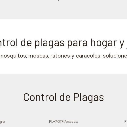
trol de plagas para hogar y 
mosquitos, moscas, ratones y caracoles: soluciones
Control de Plagas
gro
PL-7017
|
Anasac
P
-24% OFF
-30% OF