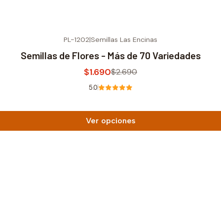
PL-1202
|
Semillas Las Encinas
Semillas de Flores - Más de 70 Variedades
$1.690
$2.690
5.0
Ver opciones