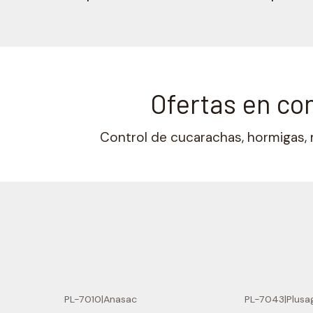
Ofertas en con
Control de cucarachas, hormigas, 
PL-7010
|
Anasac
PL-7043
|
Plusa
-15% OFF
-24% OFF