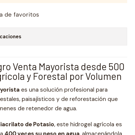
ta de favoritos
icaciones
gro Venta Mayorista desde 500
grícola y Forestal por Volumen
yorista
es una solución profesional para
estales, paisajísticos y de reforestación que
menes de retenedor de agua.
liacrilato de Potasio
, este hidrogel agrícola es
ta
400 veces su peso en agua
, almacenándola