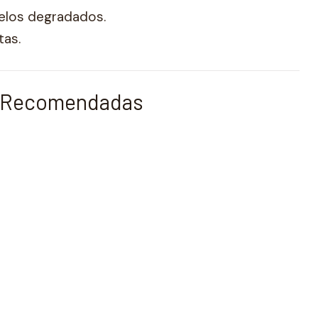
elos degradados.
tas.
s Recomendadas