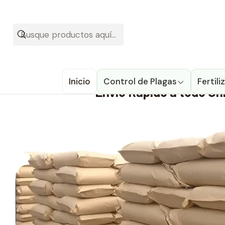
¡Recibe t
Inicio
Llévalo hoy con DESCUEN
Inicio
Control de Plagas
Fertil
Envío Rápido a todo Ch