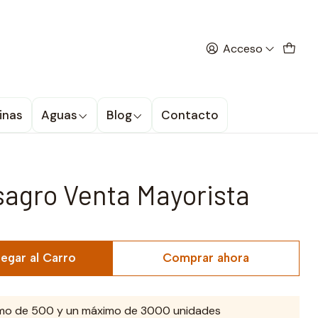
 la promoción
Acceso
 500 kg
inas
Aguas
Blog
Contacto
LA OFERTA TERMINA EN
sagro Venta Mayorista
egar al Carro
Comprar ahora
mo de 500 y un máximo de 3000 unidades