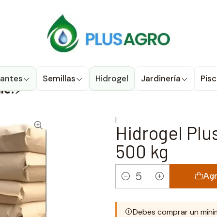
u compra donde estés! Despacho a todo Chile
Ver condiciones de
Productos
Hidrogel
Hidrogel Plusagro Venta Mayorista
TO🎉
izantes
Semillas
Hidrogel
Jardinería
Pisc
ile!⚡
|
Hidrogel Plu
500 kg
Agr
Cantidad
Debes comprar un míni