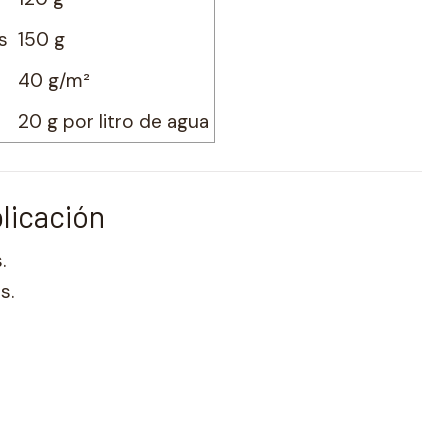
s
150 g
40 g/m²
20 g por litro de agua
plicación
.
s.