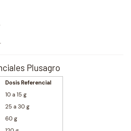
.
.
nciales Plusagro
Dosis Referencial
10 a 15 g
25 a 30 g
60 g
120 g