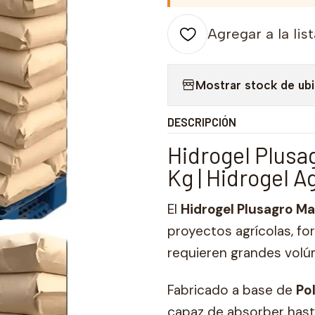
Agregar a la lis
Mostrar stock de ub
DESCRIPCIÓN
Hidrogel Plusa
Kg | Hidrogel A
El
Hidrogel Plusagro Ma
proyectos agrícolas, for
requieren grandes volú
Fabricado a base de
Po
capaz de absorber has