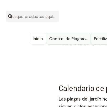
¡Recibe t
Inicio
Inicio
Control de Plagas
Calendario d
Fertil
Calendario de p
Las plagas del jardín 
siguen ciclos estacion