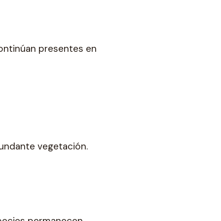
continúan presentes en
undante vegetación.
especies permanecen