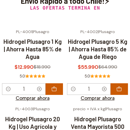
Envío Rápido a todo Chile!⚡
LAS OFERTAS TERMINA EN
PL-4001
|
Plusagro
PL-4002
|
Plusagro
-32% OFF
-14% OFF
Hidrogel Plusagro 1 Kg
Hidrogel Plusagro 5 Kg
| Ahorra Hasta 85% de
| Ahorra Hasta 85% de
Agua
Agua de Riego
$12.990
$55.990
$18.990
$64.990
5.0
5.0
Cantidad
Cantidad
Comprar ahora
Comprar ahora
PL-4003
|
Plusagro
precio + IVA x kg
|
Plusagro
-5% OFF
Hidrogel Plusagro 20
Hidrogel Plusagro
Kg | Uso Agrícola y
Venta Mayorista 500