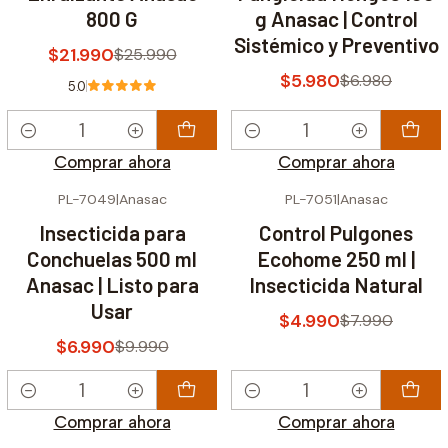
800 G
g Anasac | Control
Sistémico y Preventivo
$21.990
$25.990
$5.980
$6.980
5.0
Cantidad
Cantidad
Comprar ahora
Comprar ahora
PL-7049
|
Anasac
PL-7051
|
Anasac
-30% OFF
-38% OFF
Insecticida para
Control Pulgones
Conchuelas 500 ml
Ecohome 250 ml |
Anasac | Listo para
Insecticida Natural
Usar
$4.990
$7.990
$6.990
$9.990
Cantidad
Cantidad
Comprar ahora
Comprar ahora