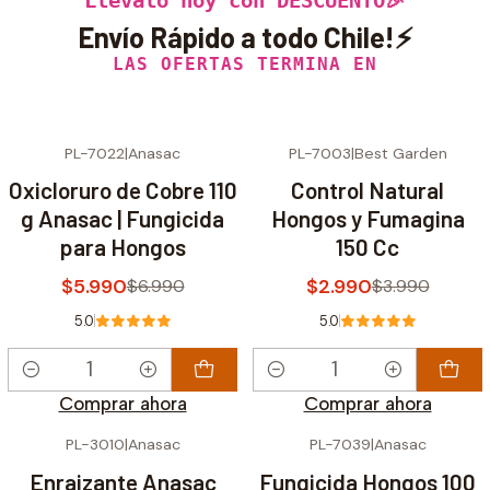
Llévalo hoy con DESCUENTO🎉
Envío Rápido a todo Chile!⚡
LAS OFERTAS TERMINA EN
PL-7022
|
Anasac
PL-7003
|
Best Garden
-14% OFF
-25% OFF
Oxicloruro de Cobre 110
Control Natural
g Anasac | Fungicida
Hongos y Fumagina
para Hongos
150 Cc
$5.990
$2.990
$6.990
$3.990
5.0
5.0
Cantidad
Cantidad
Comprar ahora
Comprar ahora
PL-3010
|
Anasac
PL-7039
|
Anasac
-15% OFF
-14% OFF
Enraizante Anasac
Fungicida Hongos 100