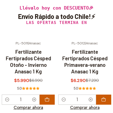
Llévalo hoy con DESCUENTO🎉
Envío Rápido a todo Chile!⚡
LAS OFERTAS TERMINA EN
PL-5011
|
Anasac
PL-5012
|
Anasac
-14% OFF
-14% OFF
Fertilizante
Fertilizante
Fertiprados Césped
Fertiprados Césped
Otoño - Invierno
Primavera-verano
Anasac 1 Kg
Anasac 1 Kg
$5.990
$6.290
$6.990
$7.290
5.0
5.0
Cantidad
Cantidad
Comprar ahora
Comprar ahora