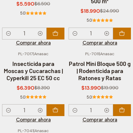
500 m²
$5.590
$6.590
$18.990
$24.990
5.0
5.0
Cantidad
Cantidad
Comprar ahora
Comprar ahora
PL-7017
|
Anasac
PL-7011
|
Anasac
-24% OFF
-30% OFF
Insecticida para
Patrol Mini Bloque 500 g
Moscas y Cucarachas |
| Rodenticida para
Cyperkill 25 EC 50 cc
Ratones y Ratas
$6.390
$13.990
$8.390
$19.990
5.0
5.0
Cantidad
Cantidad
Comprar ahora
Comprar ahora
PL-7041
|
Anasac