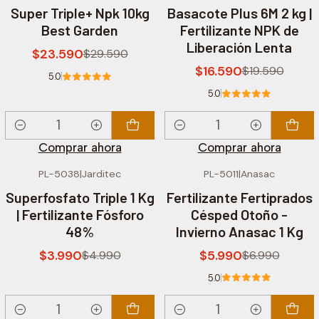
-20% OFF
-15% OFF
Super Triple+ Npk 10kg
Basacote Plus 6M 2 kg |
Best Garden
Fertilizante NPK de
Liberación Lenta
$23.590
$29.590
$16.590
$19.590
5.0
5.0
Cantidad
Cantidad
Comprar ahora
Comprar ahora
PL-5038
|
Jarditec
PL-5011
|
Anasac
-20% OFF
-14% OFF
Superfosfato Triple 1 Kg
Fertilizante Fertiprados
| Fertilizante Fósforo
Césped Otoño -
48%
Invierno Anasac 1 Kg
$3.990
$5.990
$4.990
$6.990
5.0
Cantidad
Cantidad