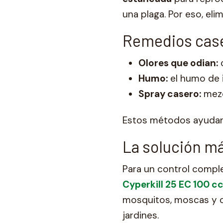
una plaga. Por eso, eli
Remedios case
Olores que odian:
c
Humo:
el humo de i
Spray casero:
mezc
Estos métodos ayudan a
La solución má
Para un control compl
Cyperkill 25 EC 100 c
mosquitos, moscas y ot
jardines.