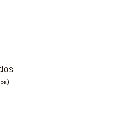
udos
os).