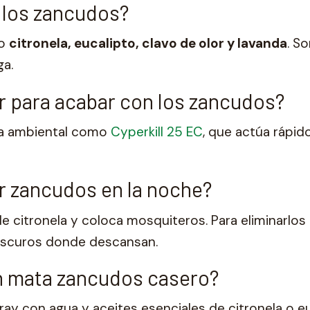
 los zancudos?
mo
citronela, eucalipto, clavo de olor y lavanda
. S
ga.
r para acabar con los zancudos?
ida ambiental como
Cyperkill 25 EC
, que actúa rápido
 zancudos en la noche?
e citronela y coloca mosquiteros. Para eliminarlos 
oscuros donde descansan.
 mata zancudos casero?
ay con agua y aceites esenciales de citronela o eu