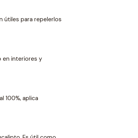
on útiles para repelerlos
 en interiores y
al 100%, aplica
calipto. Es útil como