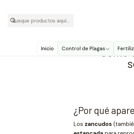
¡Recibe t
Inicio
Blog
C
Inicio
Control de Plagas
Cómo e
Fertil
s
¿Por qué apar
Los
zancudos
(tambié
estancada
para reprod