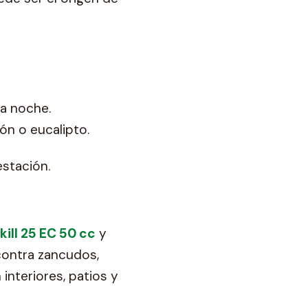
la noche.
ón o eucalipto.
estación.
ill 25 EC 50 cc
y
ontra zancudos,
nteriores, patios y