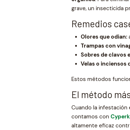
grave, un insecticida p
Remedios case
Olores que odian:
a
Trampas con vina
Sobres de clavos e
Velas o inciensos 
Estos métodos funcio
El método más 
Cuando la infestación
contamos con
Cyperki
altamente eficaz cont