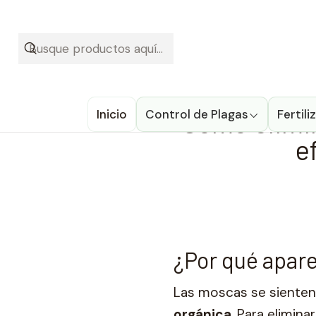
¡Recibe t
Inicio
Blog
Cómo e
Inicio
Control de Plagas
Cómo elimin
Fertil
e
¿Por qué apare
Las moscas se sienten
orgánica
. Para elimin