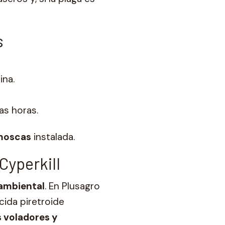
s
ina.
as horas.
 moscas
instalada.
Cyperkill
 ambiental
. En Plusagro
icida piretroide
 voladores y