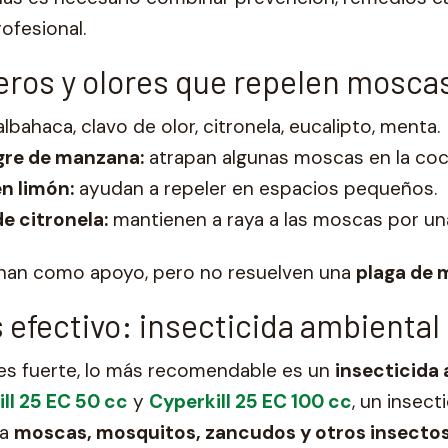
rofesional.
ros y olores que repelen mosca
lbahaca, clavo de olor, citronela, eucalipto, menta.
gre de manzana:
atrapan algunas moscas en la coc
n limón:
ayudan a repeler en espacios pequeños.
de citronela:
mantienen a raya a las moscas por un
nan como apoyo, pero no resuelven una
plaga de
efectivo: insecticida ambiental 
 es fuerte, lo más recomendable es un
insecticida
ll 25 EC 50 cc
y
Cyperkill 25 EC 100 cc
, un insect
ra
moscas, mosquitos, zancudos y otros insectos