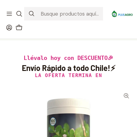
¡Recibe tu compra donde estés! Despacho a todo Chile
Ver condiciones de la promoción
Inicio
Productos
Jardinería
Enraizante Anasac 800 G
Llévalo hoy con DESCUENTO🎉
Envío Rápido a todo Chile!⚡
LA OFERTA TERMINA EN