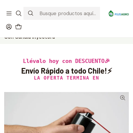
¡Recibe tu compra donde estés! Despacho a todo Chile
Ver condiciones de la promoción
Inicio
Productos
Control de Plagas
Insecticida para Termitas Anasac Aerosol 400 cc |
Con Cánula Inyectora
Llévalo hoy con DESCUENTO🎉
Envío Rápido a todo Chile!⚡
LA OFERTA TERMINA EN