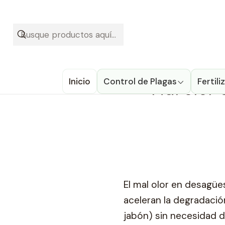
¡Recibe t
Inicio
Blog
Inicio
Control de Plagas
Mal olor
Fertil
El mal olor en desagü
aceleran la degradació
jabón) sin necesidad 