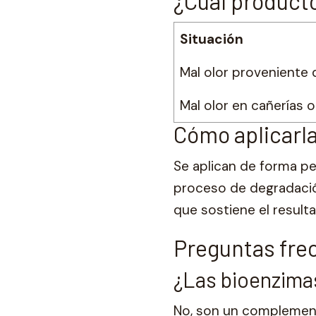
¿Cuál producto
Situación
Mal olor proveniente 
Mal olor en cañerías
Cómo aplicarl
Se aplican de forma p
proceso de degradación
que sostiene el result
Preguntas fre
¿Las bioenzimas
No, son un complement