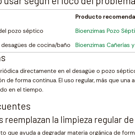
 usar según el foco del problem
Producto recomend
del pozo séptico
Bioenzimas Pozo Sépti
 o desagües de cocina/baño
Bioenzimas Cañerías y
as
eriódica directamente en el desagüe o pozo séptic
 de forma continua. El uso regular, más que una ap
ado en el tiempo.
cuentes
 reemplazan la limpieza regular de
o que ayuda a degradar materia orgánica de form