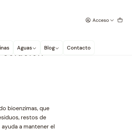
 la promoción
Acceso
sin químicos
 solución
inas
Aguas
Blog
Contacto
ndo bioenzimas, que
esiduos, restos de
o ayuda a mantener el