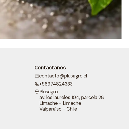
Contáctanos
contacto@plusagro.cl
+56974824333
Plusagro
av. los laureles 104, parcela 28
Limache - Limache
Valparaíso - Chile