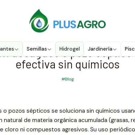
u compra donde estés! Despacho a todo Chile
Ver condiciones de
Mal olor en desagües o pozo séptico: solución efectiva 
PUBLICADO EL 08-05-2026
 en desagües o pozo séptico:
izantes
Semillas
Hidrogel
Jardinería
Pisc
efectiva sin químicos
#Blog
es o pozos sépticos se soluciona sin químicos usa
n natural de materia orgánica acumulada (grasas, r
de cloro ni compuestos agresivos. Su uso periódic