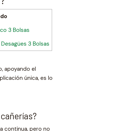
a?
ado
co 3 Bolsas
 Desagües 3 Bolsas
o, apoyando el
licación única, es lo
 cañerías?
a continua, pero no