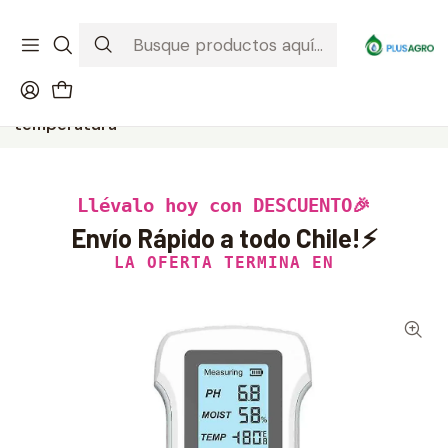
¡Recibe tu compra donde estés! Despacho a todo Chile
Ver condiciones de la promoción
Inicio
Productos
Jardinería
Medidor digital de suelo | pH, humedad y
temperatura
Llévalo hoy con DESCUENTO🎉
Envío Rápido a todo Chile!⚡
LA OFERTA TERMINA EN