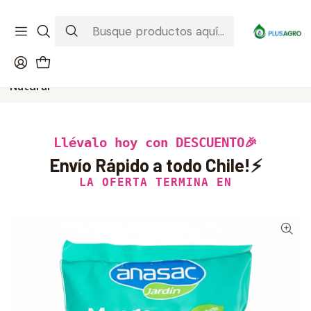
¡Recibe tu compra donde estés! Despacho a todo Chile
Ver condiciones de la promoción
Inicio
Productos
Fertilizantes
Musgo para Orquídeas 200 g Anasac | Sustrato
Natural
Llévalo hoy con DESCUENTO🎉
Envío Rápido a todo Chile!⚡
LA OFERTA TERMINA EN