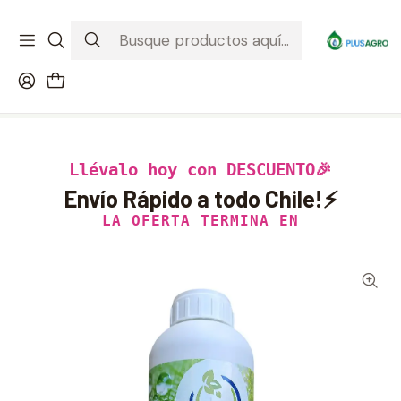
¡Recibe tu compra donde estés! Despacho a todo Chile
Ver condiciones de la promoción
Inicio
Productos
Fertilizantes
Nutrihelp Calcio Boro 1L | Corrector Nutricional Foliar
Llévalo hoy con DESCUENTO🎉
Envío Rápido a todo Chile!⚡
LA OFERTA TERMINA EN