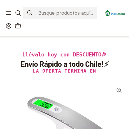
¡Recibe tu compra donde estés! Despacho a todo Chile
Ver condiciones de la promoción
Inicio
Productos
Jardinería
Pesa Digital Portátil Multiuso Con Pantalla Lcd
Llévalo hoy con DESCUENTO🎉
Envío Rápido a todo Chile!⚡
LA OFERTA TERMINA EN