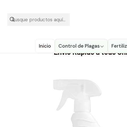
¡Recibe t
Inicio
Productos
Cont
Llévalo hoy con DESCUEN
Inicio
Control de Plagas
Fertil
Envío Rápido a todo Ch