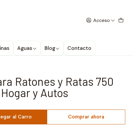
 la promoción
Acceso
Plusagro Hogar y Autos
inas
Aguas
Blog
Contacto
LA OFERTA TERMINA EN
ra Ratones y Ratas 750
o Hogar y Autos
egar al Carro
Comprar ahora