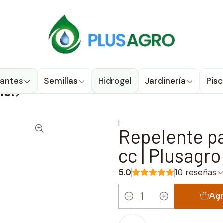
u compra donde estés! Despacho a todo Chile
Ver condiciones de
rol de Plagas
Repelente para Ratones y Ratas 750 cc | 
TO🎉
izantes
Semillas
Hidrogel
Jardinería
Pisc
ile!⚡
|
Repelente pa
cc | Plusagr
5.0
10 reseñas
Agr
Cantidad