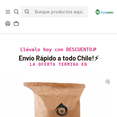
¡Recibe tu compra donde estés! Despacho a todo Chile
Ver condiciones de la promoción
Inicio
Productos
Hidrogel
Hidrogel Plusagro 20 Kg | Uso Agrícola y Forestal
Llévalo hoy con DESCUENTO🎉
Envío Rápido a todo Chile!⚡
LA OFERTA TERMINA EN