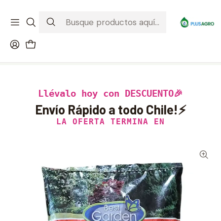
¡Recibe tu compra donde estés! Despacho a todo Chile
Ver condiciones de la promoción
Inicio
Productos
Fertilizantes
Super Triple+ Npk 10kg Best Garden
Llévalo hoy con DESCUENTO🎉
Envío Rápido a todo Chile!⚡
LA OFERTA TERMINA EN